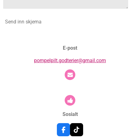
Send inn skjema
E-post
pompelpilt.godterier@gmail.com
Sosialt
F
T
a
i