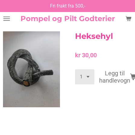
Fri frakt fra 500,-
Gå
til
Pompel og Pilt Godterier
hovedinnhold
Heksehyl
kr 30,00
Legg til
handlevogn