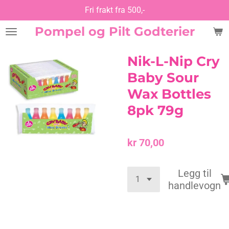
Fri frakt fra 500,-
Gå
til
Pompel og Pilt Godterier
hovedinnhold
Nik-L-Nip Cry
Baby Sour
Wax Bottles
8pk 79g
kr 70,00
Legg til
handlevogn