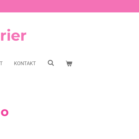
rier
NT
KONTAKT
no