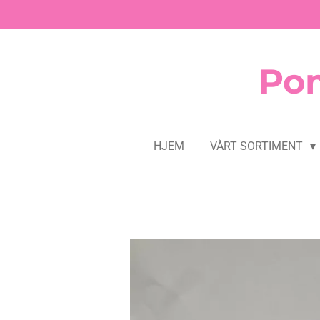
Gå
til
hovedinnhold
Pom
HJEM
VÅRT SORTIMENT