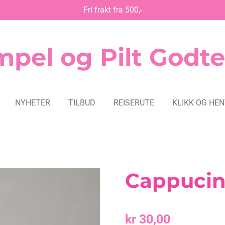
Fri frakt fra 500,-
pel og Pilt Godte
NYHETER
TILBUD
REISERUTE
KLIKK OG HE
Cappuci
kr 30,00