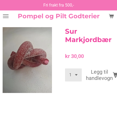
Fri frakt fra 500,-
Gå
til
Pompel og Pilt Godterier
hovedinnhold
Sur
Markjordbær
kr 30,00
Legg til
handlevogn