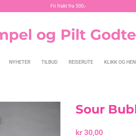
Fri frakt fra 500,-
pel og Pilt Godte
NYHETER
TILBUD
REISERUTE
KLIKK OG HE
Sour Bub
kr 30,00