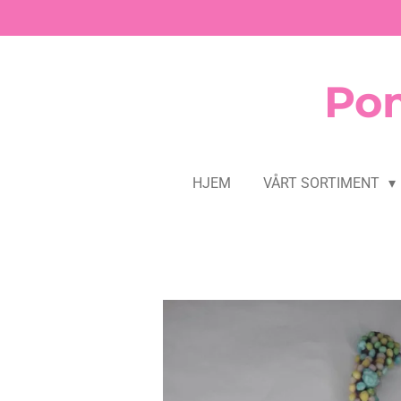
Gå
til
hovedinnhold
Pom
HJEM
VÅRT SORTIMENT