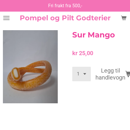
Fri frakt fra 500,-
Gå
til
Pompel og Pilt Godterier
hovedinnhold
Sur Mango
kr 25,00
Legg til
handlevogn