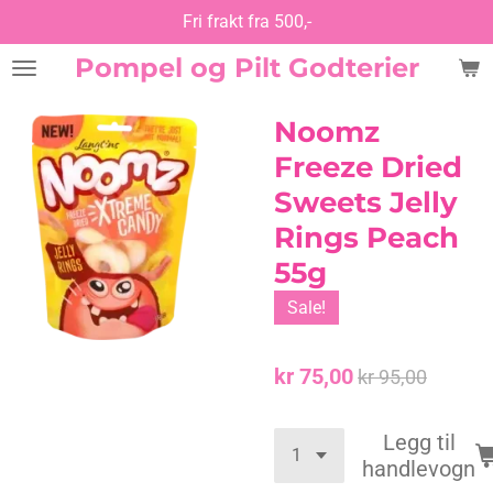
Fri frakt fra 500,-
Gå
til
Pompel og Pilt Godterier
hovedinnhold
Noomz
Freeze Dried
Sweets Jelly
Rings Peach
55g
Sale!
kr 75,00
kr 95,00
Legg til
handlevogn