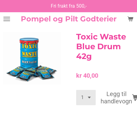
Fri frakt fra 500,-
Gå
til
Pompel og Pilt Godterier
hovedinnhold
Toxic Waste
Blue Drum
42g
kr 40,00
Legg til
handlevogn