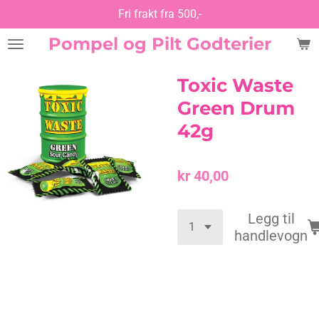
Fri frakt fra 500,-
Gå
til
Pompel og Pilt Godterier
hovedinnhold
Toxic Waste
Green Drum
42g
kr 40,00
Legg til
handlevogn