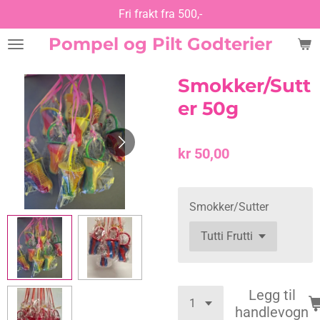
Fri frakt fra 500,-
Gå
til
Pompel og Pilt Godterier
hovedinnhold
Smokker/Sutt
er 50g
kr 50,00
Smokker/Sutter
Legg til
handlevogn