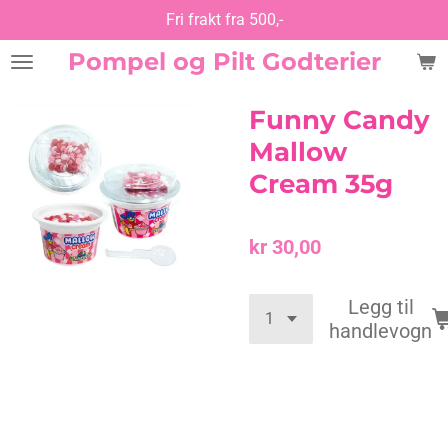
Fri frakt fra 500,-
Gå
til
Pompel og Pilt Godterier
hovedinnhold
Funny Candy
Mallow
Cream 35g
kr 30,00
Legg til
handlevogn