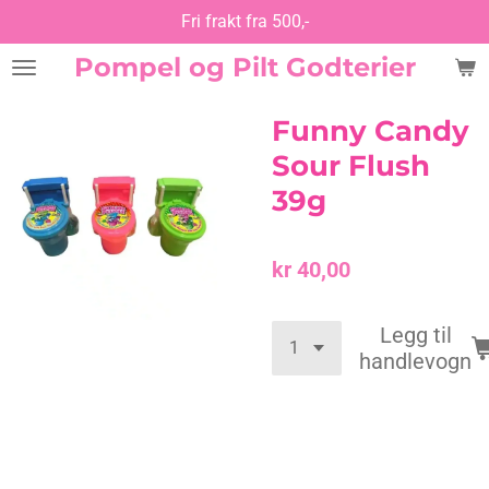
Fri frakt fra 500,-
Gå
til
Pompel og Pilt Godterier
hovedinnhold
Funny Candy
Sour Flush
39g
kr 40,00
Legg til
handlevogn