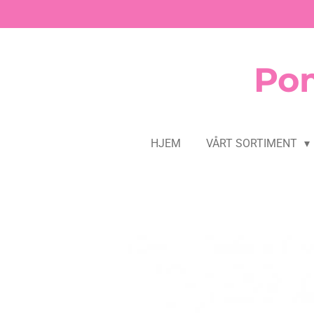
Gå
til
hovedinnhold
Pom
HJEM
VÅRT SORTIMENT