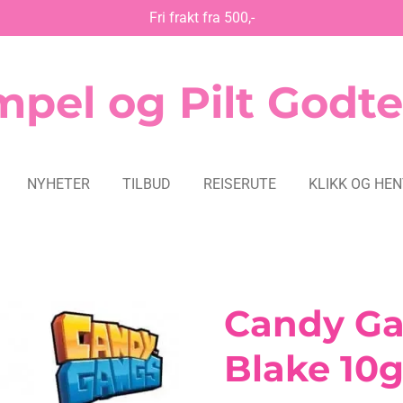
Fri frakt fra 500,-
pel og Pilt Godte
NYHETER
TILBUD
REISERUTE
KLIKK OG HE
Candy Ga
Blake 10