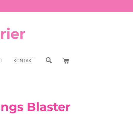
rier
NT
KONTAKT
ngs Blaster
g