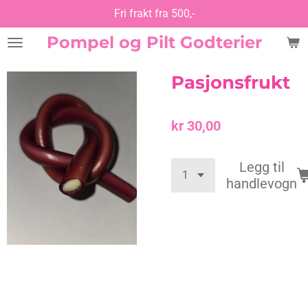
Fri frakt fra 500,-
Gå
til
Pompel og Pilt Godterier
hovedinnhold
Pasjonsfrukt
kr 30,00
Legg til
handlevogn