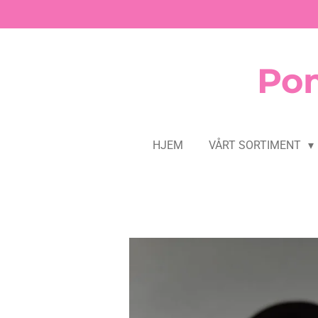
Gå
til
hovedinnhold
Pom
HJEM
VÅRT SORTIMENT