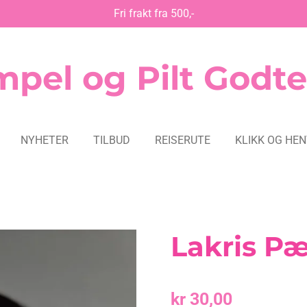
Fri frakt fra 500,-
pel og Pilt Godte
NYHETER
TILBUD
REISERUTE
KLIKK OG HE
Lakris P
kr 30,00