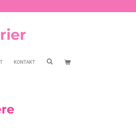
rier
NT
KONTAKT
ære