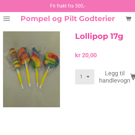
Fri frakt fra 500,-
Gå
til
Pompel og Pilt Godterier
hovedinnhold
Lollipop 17g
kr 20,00
Legg til
handlevogn