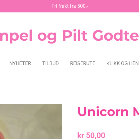
Fri frakt fra 500,-
pel og Pilt Godte
NYHETER
TILBUD
REISERUTE
KLIKK OG HE
Unicorn 
kr 50,00