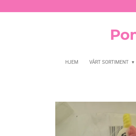
Gå
til
hovedinnhold
Pom
HJEM
VÅRT SORTIMENT