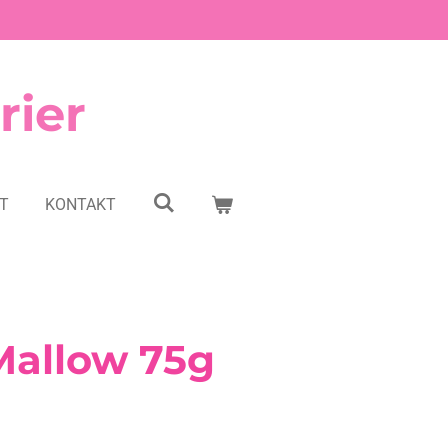
rier
NT
KONTAKT
Mallow 75g