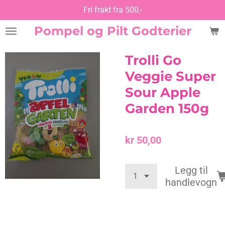
Fri frakt fra 500,-
Gå
til
Pompel og Pilt Godterier
hovedinnhold
Trolli Go
Veggie Super
Sour Apple
Garden 150g
kr 50,00
Legg til
handlevogn