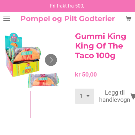
Fri frakt fra 500,-
Gå
til
Pompel og Pilt Godterier
hovedinnhold
Gummi King
King Of The
Taco 100g
kr 50,00
Legg til
handlevogn