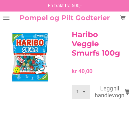
Fri frakt fra 500,-
Gå
til
Pompel og Pilt Godterier
hovedinnhold
Haribo
Veggie
Smurfs 100g
kr 40,00
Legg til
handlevogn